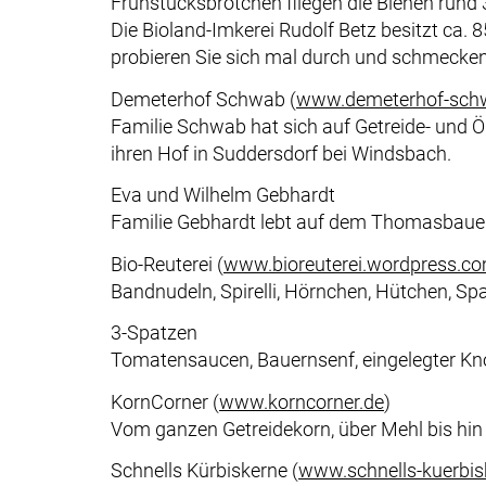
Frühstücksbrötchen fliegen die Bienen rund 
Die Bioland-Imkerei Rudolf Betz besitzt ca.
probieren Sie sich mal durch und schmecken
Demeterhof Schwab (
www.demeterhof-sch
Familie Schwab hat sich auf Getreide- und Öls
ihren Hof in Suddersdorf bei Windsbach.
Eva und Wilhelm Gebhardt
Familie Gebhardt lebt auf dem Thomasbauern
Bio-Reuterei (
www.bioreuterei.wordpress.c
Bandnudeln, Spirelli, Hörnchen, Hütchen, Spa
3-Spatzen
Tomatensaucen, Bauernsenf, eingelegter Kno
KornCorner (
www.korncorner.de
)
Vom ganzen Getreidekorn, über Mehl bis hin 
Schnells Kürbiskerne (
www.schnells-kuerbis