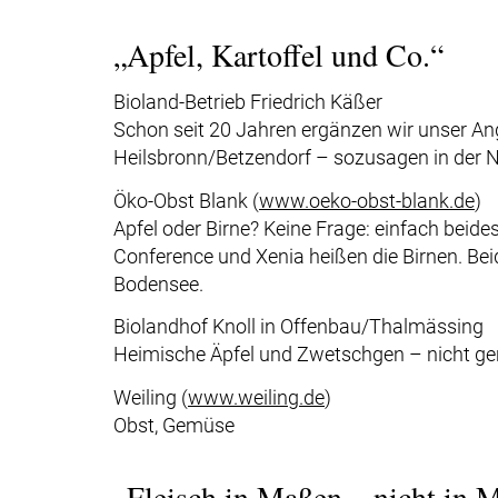
„Apfel, Kartoffel und Co.“
Bioland-Betrieb Friedrich Käßer
Schon seit 20 Jahren ergänzen wir unser Ang
Heilsbronn/Betzendorf – sozusagen in der 
Öko-Obst Blank (
www.oeko-obst-blank.de
)
Apfel oder Birne? Keine Frage: einfach beide
Conference und Xenia heißen die Birnen. Be
Bodensee.
Biolandhof Knoll in Offenbau/Thalmässing
Heimische Äpfel und Zwetschgen – nicht ge
Weiling (
www.weiling.de
)
Obst, Gemüse
„Fleisch in Maßen – nicht in 