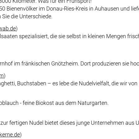
3000 Kilometer. Was für ein Frühsport!
 850 Bienenvölker im Donau-Ries-Kreis in Auhausen und lie
 Sie die Unterschiede.
wab.de
)
aaten spezialisiert, die sie selbst in kleinen Mengen frisc
hof im fränkischen Gnötzheim. Dort produzieren sie hochw
om
)
ghetti, Buchstaben – es lebe die Nudelvielfalt, die wir vo
blauch - feine Biokost aus dem Naturgarten.
zur fertigen Nudel bietet dieses junge Unternehmen aus Un
kerne.de
)