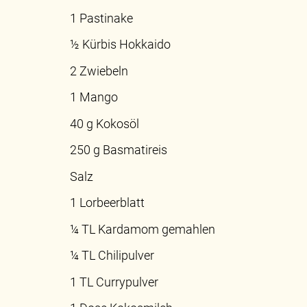
1 Pastinake
½ Kürbis Hokkaido
2 Zwiebeln
1 Mango
40 g Kokosöl
250 g Basmatireis
Salz
1 Lorbeerblatt
¼ TL Kardamom gemahlen
¼ TL Chilipulver
1 TL Currypulver